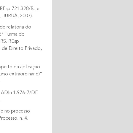
 REsp 721.328/RJ e
, JURUÁ, 2007).
de relatoria do
 3ª Turma do
/RS, REsp
de Direito Privado,
espeito da aplicação
rso extraordinário)”
.
a ADIn 1.976-7/DF
.
nte no processo
rocesso, n. 4,