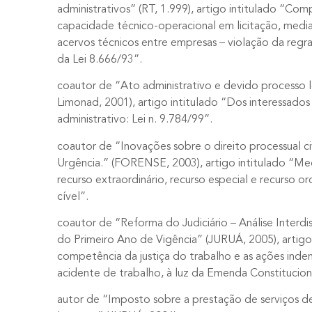
administrativos” (RT, 1.999), artigo intitulado “Co
capacidade técnico-operacional em licitação, medi
acervos técnicos entre empresas – violação da regra d
da Lei 8.666/93”.
coautor de “Ato administrativo e devido processo 
Limonad, 2001), artigo intitulado “Dos interessado
administrativo: Lei n. 9.784/99”.
coautor de “Inovações sobre o direito processual civ
Urgência.” (FORENSE, 2003), artigo intitulado “Me
recurso extraordinário, recurso especial e recurso or
cível”.
coautor de “Reforma do Judiciário – Análise Interdisc
do Primeiro Ano de Vigência” (JURUÁ, 2005), artigo
competência da justiça do trabalho e as ações inden
acidente de trabalho, à luz da Emenda Constituciona
autor de “Imposto sobre a prestação de serviços 