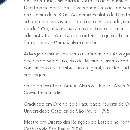
pela Pontifícia Universidade Católica de São Paulo
Direito pela Pontifícia Universidade Católica de São
da Cadeira de nº 30 na Academia Paulista de Direit
artigos em diversas áreas do direito. Advogado, in
desde 1995, atuante nas áreas de direito tributário, c
administrativo. Atuação no contencioso judicial e arbi
fernandoneves@arrudaalvim.com.br.
Advogado militante inscrito na Ordem dos Advogad
Seções de São Paulo, Rio de Janeiro e Distrito Fed
contencioso civil e tributário em geral, na esfera jud
arbitragem.
Sócio do escritório Arruda Alvim & Thereza Alvim 
Consultoria Jurídica.
Graduado em Direito pela Faculdade Paulista de Dir
Universidade Católica de São Paulo, 1995.
Mestre em Direito das Relações do Estado na Ponti
Católica de São Paulo, 2002.