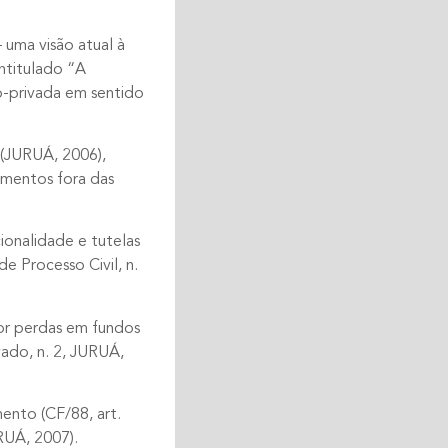
 uma visão atual à
intitulado “A
co-privada em sentido
 (JURUÁ, 2006),
limentos fora das
ionalidade e tutelas
e Processo Civil, n.
por perdas em fundos
vado, n. 2, JURUÁ,
ento (CF/88, art.
RUÁ, 2007).