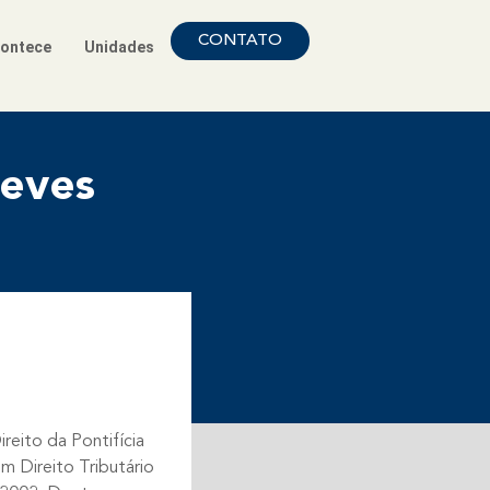
CONTATO
ontece
Unidades
Neves
reito da Pontifícia
m Direito Tributário