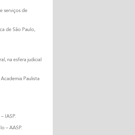
e serviços de
ica de São Paulo,
, na esfera judicial
a Academia Paulista
– IASP.
lo – AASP.