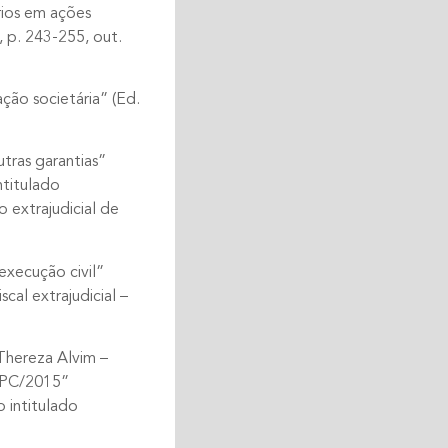
rios em ações
, p. 243-255, out.
ção societária” (Ed.
tras garantias”
ntitulado
 extrajudicial de
execução civil”
cal extrajudicial –
hereza Alvim –
 CPC/2015”
intitulado