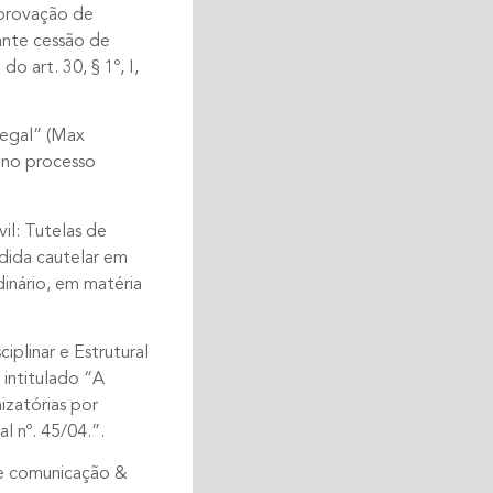
mprovação de
ante cessão de
o art. 30, § 1º, I,
legal” (Max
s no processo
il: Tutelas de
dida cautelar em
dinário, em matéria
iplinar e Estrutural
 intitulado “A
izatórias por
l nº. 45/04.”.
de comunicação &