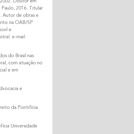
, 2002. Doutor em
 Paulo, 2016. Titular
o. Autor de obras e
scrito na OAB/SP
ivil e
tral. e-mail:
os do Brasil nas
eral, com atuação no
icial e em
Advocacia e
eito da Pontifícia
fícia Universidade