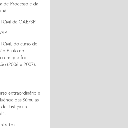
a de Processo e da
ruá.
l Civil da OAB/SP.
/SP.
l Civil, do curso de
ão Paulo no
do em que foi
ão (2006 e 2007).
rso extraordinário e
fluência das Súmulas
 de Justiça na
l”.
ontratos