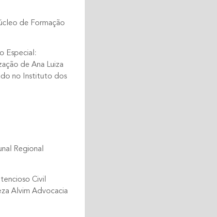
Núcleo de Formação
o Especial:
zação de Ana Luiza
ado no Instituto dos
unal Regional
encioso Civil
reza Alvim Advocacia