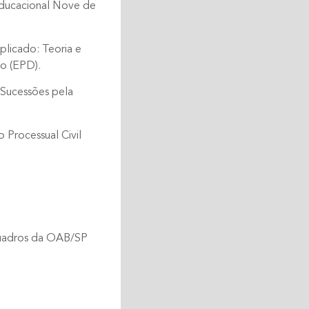
Educacional Nove de
licado: Teoria e
to (EPD).
 Sucessões pela
 Processual Civil
quadros da OAB/SP