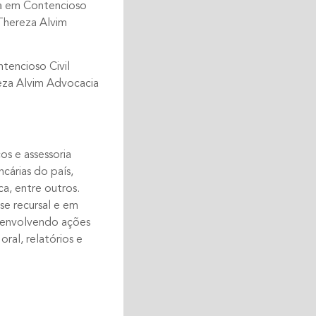
ca em Contencioso
 Thereza Alvim
encioso Civil
reza Alvim Advocacia
os e assessoria
ncárias do país,
a, entre outros.
se recursal e em
l envolvendo ações
oral, relatórios e