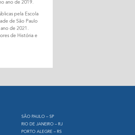
no ano de 2019.
blicas pela Escola
dade de São Paulo
 ano de 2021.
ores de História e
SÃO PAULO – SP
RIO DE JANEIRO – RJ
PORTO ALEGRE – RS