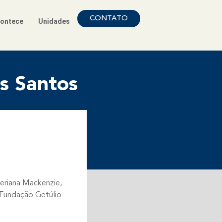
CONTATO
ontece
Unidades
s Santos
eriana Mackenzie,
 Fundação Getúlio