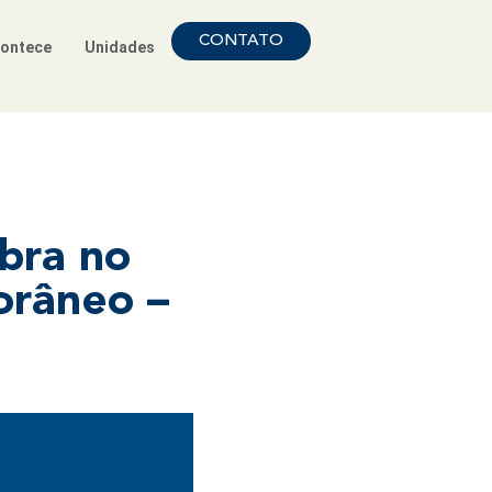
CONTATO
ontece
Unidades
Obra no
orâneo –