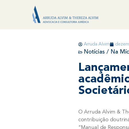
Arruda Alvim
dezem
Notícias / Na Míd
Lançamen
acadêmic
Societári
O Arruda Alvim & The
contribuição doutrin
“Manual de Responsa