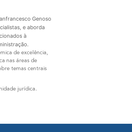
Gianfrancesco Genoso
ialistas, e aborda
acionados à
ministração.
mica de excelência,
ca nas áreas de
obre temas centrais
idade jurídica.