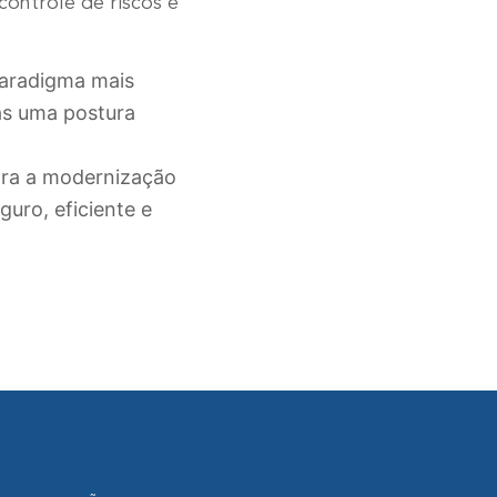
controle de riscos e
paradigma mais
sas uma postura
para a modernização
guro, eficiente e