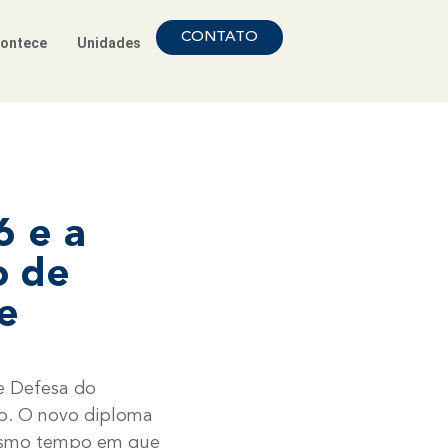
CONTATO
ontece
Unidades
6 e a
o de
te
e Defesa do
iro. O novo diploma
 mesmo tempo em que