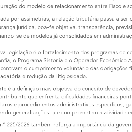
uração do modelo de relacionamento entre Fisco e s
da por assimetrias, a relação tributária passa a ser 
ança jurídica, boa-fé objetiva, transparência, previsi
ando-se de modelos já consolidados em administraçõ
ova legislação é o fortalecimento dos programas de 
onfia, o Programa Sintonia e o Operador Econômico A
ncentivam o cumprimento voluntário das obrigações f
cadatória e redução da litigiosidade.
te é a definição mais objetiva do conceito de devedo
ontribuinte que enfrenta dificuldades financeiras pon
claros e procedimentos administrativos específicos, g
tando generalizações que comprometem a atividade ec
nº 225/2026 também reforça a importância da governa