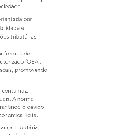
ociedade.
orientada por
bilidade e
es tributárias
conformidade
utorizado (OEA).
iscais, promovendo
r contumaz,
tuais. A norma
arantindo o devido
onômica lícita.
nça tributária,